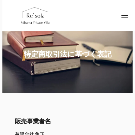
内
Home
/
特定商取引法に基づく表記
容
を
ス
キ
ッ
特定商取引法に基づく表記
プ
販売事業者名
有限会社 魚正